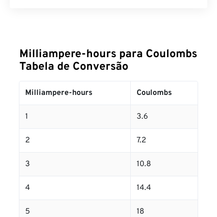
Milliampere-hours para Coulombs
Tabela de Conversão
Milliampere-hours
Coulombs
1
3.6
2
7.2
3
10.8
4
14.4
5
18