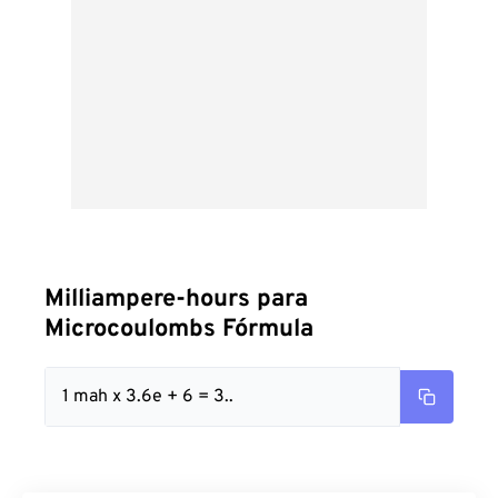
Milliampere-hours para
Microcoulombs Fórmula
1 mah x 3.6e + 6 = 3..