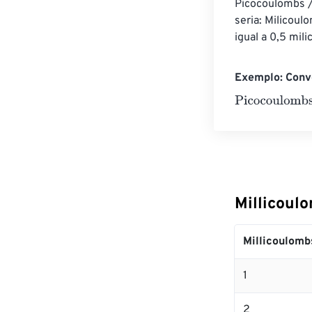
Picocoulombs /
seria: Milicou
igual a 0,5 mil
Exemplo: Conv
Picocoulombs
=
Millicoul
Millicoulomb
1
2