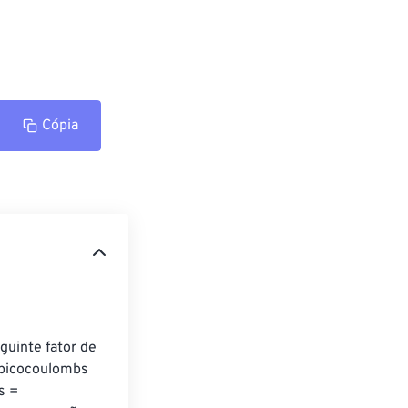
Cópia
uinte fator de 
 picocoulombs 
s = 