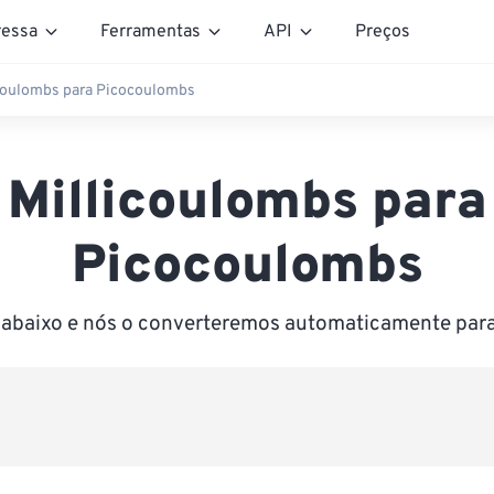
essa
Ferramentas
API
Preços
coulombs para Picocoulombs
Millicoulombs para
Picocoulombs
r abaixo e nós o converteremos automaticamente pa