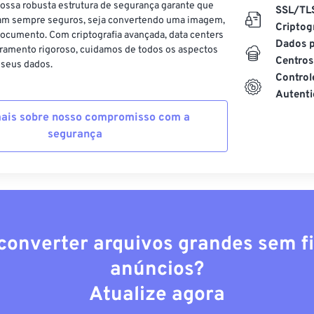
ossa robusta estrutura de segurança garante que
SSL/TL
am sempre seguros, seja convertendo uma imagem,
Criptog
ocumento. Com criptografia avançada, data centers
Dados p
ramento rigoroso, cuidamos de todos os aspectos
Centros
 seus dados.
Control
Autenti
ais sobre nosso compromisso com a
segurança
converter arquivos grandes sem fi
anúncios?
Atualize agora