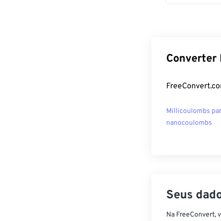
Converter 
FreeConvert.co
Millicoulombs pa
nanocoulombs
Seus dado
Na FreeConvert, 