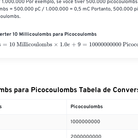
 1.000.000 Por exemplo, se você tiver 500.000 picocoulombs,
lombs = 500.000 pC / 1.000.000 = 0,5 mC Portanto, 500.000 p
icoulombs.
erter 10 Millicoulombs para Picocoulombs
10 Millicoulombs
×
1.0
e
+
9
=
10000000000
Picocoulombs
ombs para Picocoulombs Tabela de Conver
s
Picocoulombs
1000000000
2000000000