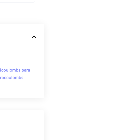
licoulombs para
rocoulombs