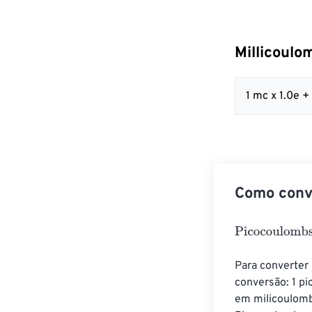
Millicoulo
1 mc x 1.0e 
Como conve
Picocoulombs
=
Para converter
conversão: 1 p
em milicoulomb