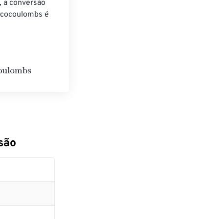
 a conversão 
icocoulombs é 
são