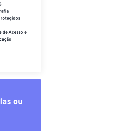
S
rafia
rotegidos
e de Acesso e
cação
las ou