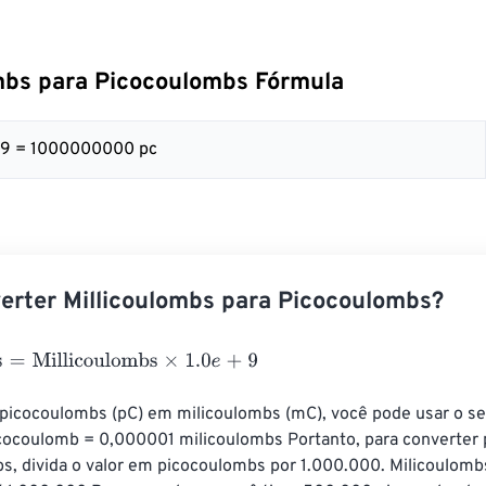
mbs para Picocoulombs Fórmula
+ 9 = 1000000000 pc
rter Millicoulombs para Picocoulombs?
Millicoulombs
×
1.0
e
+
9
 picocoulombs (pC) em milicoulombs (mC), você pode usar o seg
icocoulomb = 0,000001 milicoulombs Portanto, para converter
s, divida o valor em picocoulombs por 1.000.000. Milicoulomb