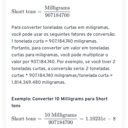
Short tons
=
Milligrams
907184700
Para converter toneladas curtas em miligramas, 
você pode usar os seguintes fatores de conversão: 
1 tonelada curta = 907.184.740 miligramas. 
Portanto, para converter um valor em toneladas 
curtas para miligramas, você pode multiplicar o 
valor por 907.184.740. Por exemplo, se você tiver 2 
toneladas curtas, a conversão seria: 2 toneladas 
curtas * 907.184.740 miligramas/tonelada curta = 
1.814.369.480 miligramas.
Exemplo: Converter 10 Milligrams para Short
tons
Short tons
=
10 Milligrams
907184700
=
1.10231
e
-
8
Short t