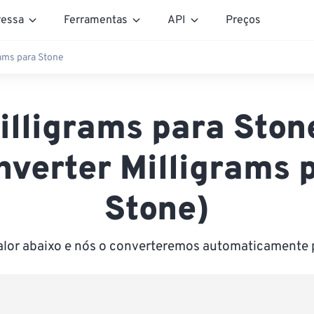
essa
Ferramentas
API
Preços
rams para Stone
illigrams para Ston
nverter Milligrams 
Stone)
valor abaixo e nós o converteremos automaticamente 