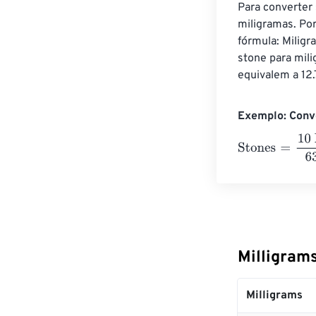
Para converter 
miligramas. Por
fórmula: Milig
stone para mili
equivalem a 12
Exemplo: Conve
Stones
=
10 Mil
Milligram
Milligrams