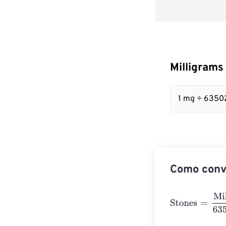
Milligrams
1 mg ÷ 63502
Como conve
Stones
=
Millig