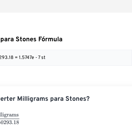
 para Stones Fórmula
93.18 = 1.5747e - 7 st
rter Milligrams para Stones?
rams
6350293.18