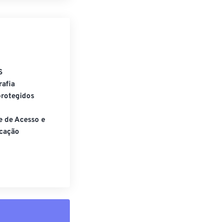
S
rafia
rotegidos
e de Acesso e
cação