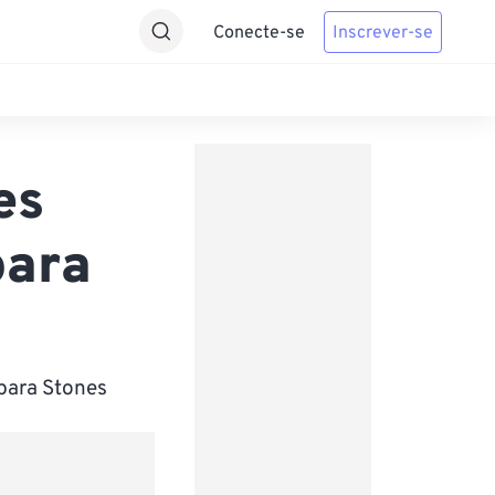
Conecte-se
Inscrever-se
es
para
para Stones