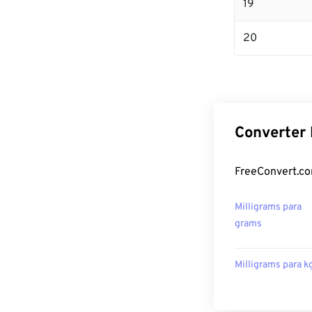
19
20
Converter 
FreeConvert.co
Milligrams para
grams
Milligrams para k