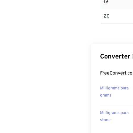
19
20
Converter 
FreeConvert.co
Milligrams para
grams
Milligrams para
stone