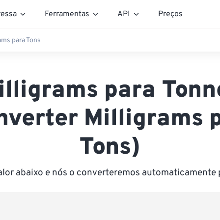
essa
Ferramentas
API
Preços
ams para Tons
illigrams para Tonn
nverter Milligrams 
Tons)
valor abaixo e nós o converteremos automaticamente 