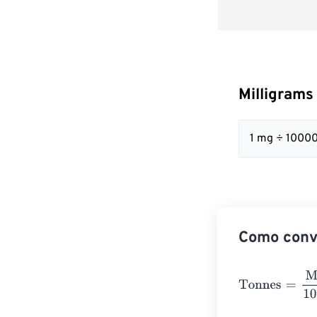
Milligrams
1 mg ÷ 1000
Como conve
Tonnes
=
Millig