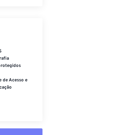
S
rafia
rotegidos
e de Acesso e
cação