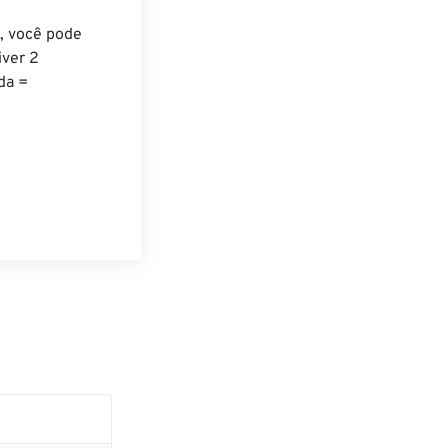
 
, você pode 
ver 2 
da = 