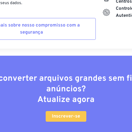
Centros
 seus dados.
Control
Autenti
ais sobre nosso compromisso com a
segurança
converter arquivos grandes sem fi
anúncios?
Atualize agora
Inscrever-se