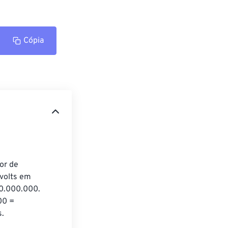
Cópia
or de 
avolts em 
00.000.000. 
00 = 
s.