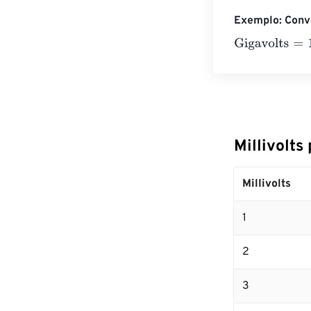
Exemplo: Conve
Gigavolts
=
10 Mi
Millivolts
Millivolts
1
2
3