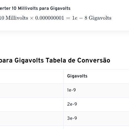
rter 10 Millivolts para Gigavolts
llivolts
×
0.000000001
=
1
e
-
8
Gigavolts
 para Gigavolts Tabela de Conversão
Gigavolts
1e-9
2e-9
3e-9