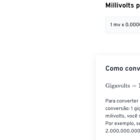
Millivolts
1 mv x 0.000
Como conve
Gigavolts
=
Milli
Para converter 
conversão: 1 gi
milivolts, você
Por exemplo, se
2.000.000.000 m