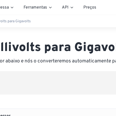
essa
Ferramentas
API
Preços
volts para Gigavolts
llivolts para Gigavo
lor abaixo e nós o converteremos automaticamente p