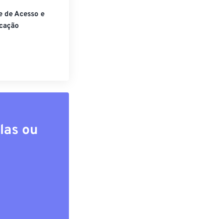
e de Acesso e
cação
las ou