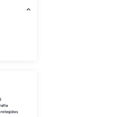
S
rafia
rotegidos