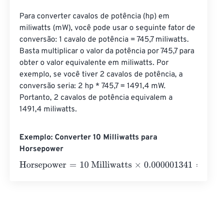
Para converter cavalos de potência (hp) em 
miliwatts (mW), você pode usar o seguinte fator de 
conversão: 1 cavalo de potência = 745,7 miliwatts. 
Basta multiplicar o valor da potência por 745,7 para 
obter o valor equivalente em miliwatts. Por 
exemplo, se você tiver 2 cavalos de potência, a 
conversão seria: 2 hp * 745,7 = 1491,4 mW. 
Portanto, 2 cavalos de potência equivalem a 
1491,4 miliwatts.
Exemplo: Converter 10 Milliwatts para
Horsepower
Horsepower
=
10 Milliwatts
×
0.000001341
=
0.0000134
Ho