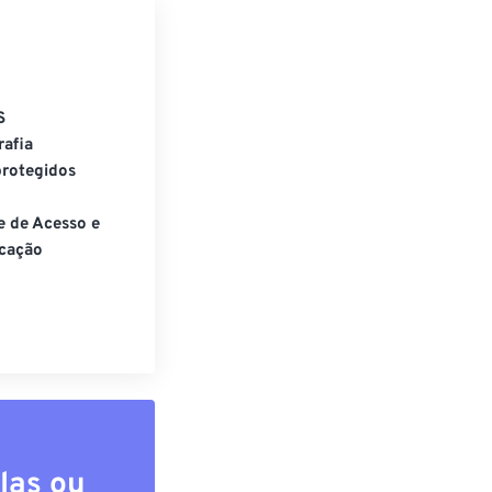
S
rafia
rotegidos
e de Acesso e
cação
las ou