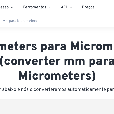
essa
Ferramentas
API
Preços
Mm para Micrometers
imeters para Microm
(converter mm par
Micrometers)
or abaixo e nós o converteremos automaticamente pa