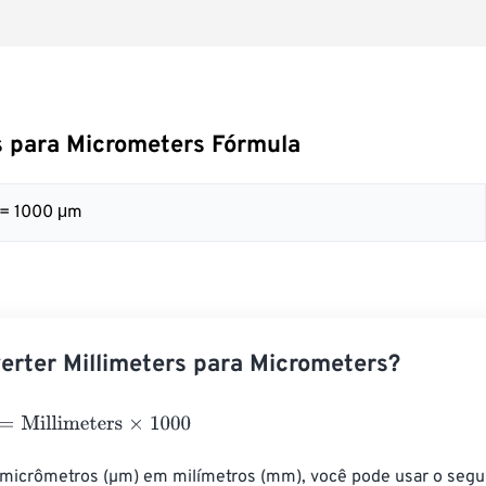
s para Micrometers Fórmula
 = 1000 μm
rter Millimeters para Micrometers?
illimeters
×
1000
 micrômetros (µm) em milímetros (mm), você pode usar o segui