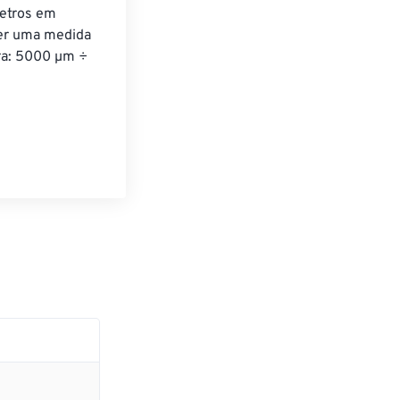
etros em 
ver uma medida 
ra: 5000 µm ÷ 