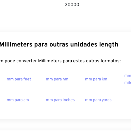
20000
Millimeters para outras unidades length
m pode converter Millimeters para estes outros formatos:
mm 
mm para feet
mm para nm
mm para km
mil
mm para cm
mm para inches
mm para yards