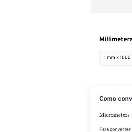
Millimeter
1 mm x 1000
Como conve
Micrometers
=
M
Para converter