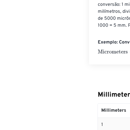
conversão: 1 m
milímetros, div
de 5000 micrôm
1000 = 5 mm. P
Exemplo: Conv
Micrometers
=
1
Millimete
Millimeters
1