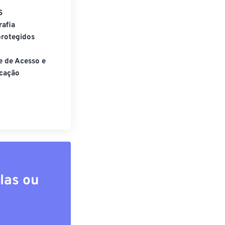
S
rafia
rotegidos
e de Acesso e
cação
las ou