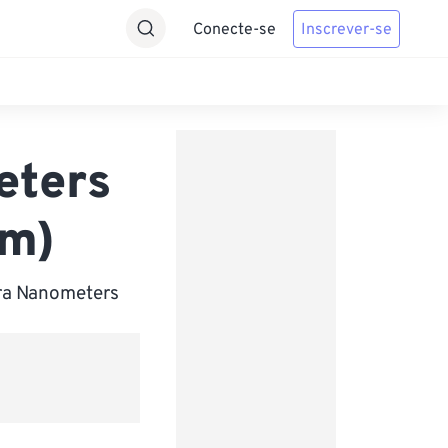
Conecte-se
Inscrever-se
eters
nm)
ara Nanometers