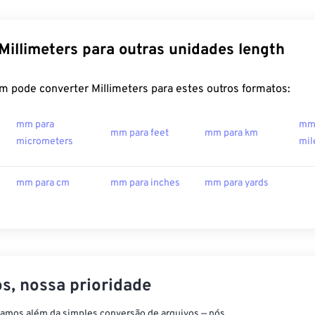
Millimeters para outras unidades length
m pode converter Millimeters para estes outros formatos:
mm para
mm 
mm para feet
mm para km
micrometers
mil
mm para cm
mm para inches
mm para yards
s, nossa prioridade
vamos além da simples conversão de arquivos — nós