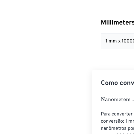
Millimeter
1 mm x 1000
Como conve
Nanometers
=
M
Para converter
conversão: 1 m
nanômetros por