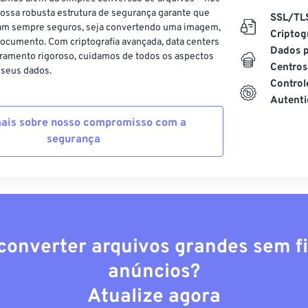
ossa robusta estrutura de segurança garante que
SSL/TL
am sempre seguros, seja convertendo uma imagem,
Criptog
ocumento. Com criptografia avançada, data centers
Dados p
ramento rigoroso, cuidamos de todos os aspectos
Centros
 seus dados.
Control
Autenti
ais sobre nosso compromisso com a
segurança
converter arquivos grandes sem fi
anúncios?
Atualize agora