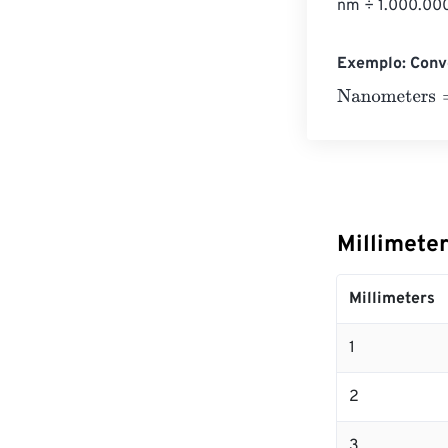
nm ÷ 1.000.000
Exemplo: Conv
Nanometers
=
1
Millimete
Millimeters
1
2
3