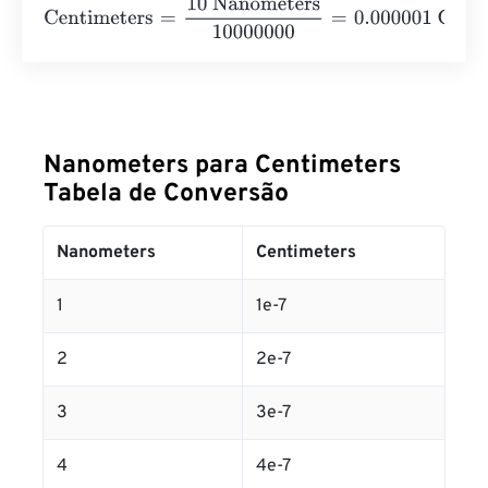
Centimeters
=
10 Nanometers
10000000
=
0.000001
Cent
Nanometers para Centimeters
Tabela de Conversão
Nanometers
Centimeters
1
1e-7
2
2e-7
3
3e-7
4
4e-7