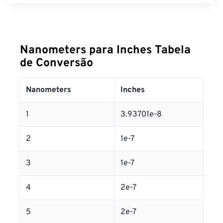
Nanometers para Inches Tabela
de Conversão
Nanometers
Inches
1
3.93701e-8
2
1e-7
3
1e-7
4
2e-7
5
2e-7