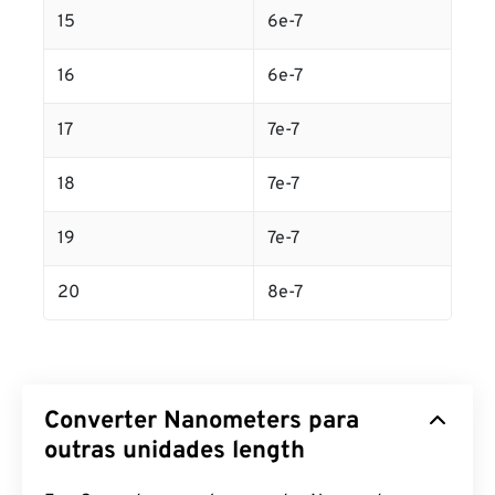
15
6e-7
16
6e-7
17
7e-7
18
7e-7
19
7e-7
20
8e-7
Converter Nanometers para
outras unidades length