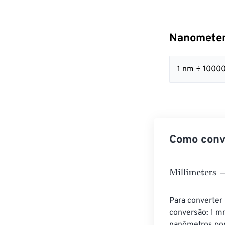
Nanometers
1 nm ÷ 1000
Como conve
Millimeters
=
Na
Para converter
conversão: 1 m