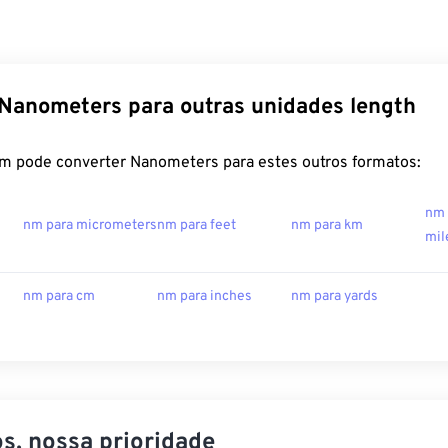
Nanometers para outras unidades length
m pode converter Nanometers para estes outros formatos:
nm 
nm para micrometers
nm para feet
nm para km
mil
nm para cm
nm para inches
nm para yards
s, nossa prioridade