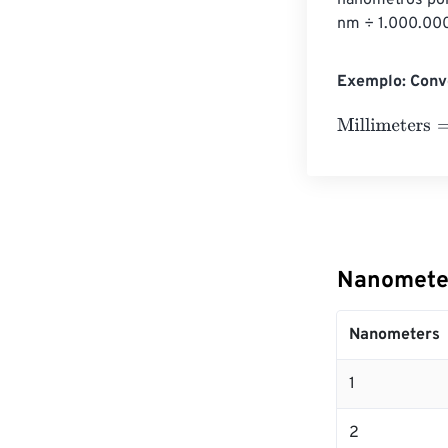
nanômetros por
nm ÷ 1.000.000
Exemplo: Conv
Millimeters
=
10
Nanometer
Nanometers
1
2