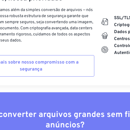
vamos além da simples conversão de arquivos — nós
ossa robusta estrutura de segurança garante que
SSL/TL
am sempre seguros, seja convertendo uma imagem,
Criptog
ocumento. Com criptografia avançada, data centers
Dados p
ramento rigoroso, cuidamos de todos os aspectos
Centros
 seus dados.
Control
Autenti
ais sobre nosso compromisso com a
segurança
converter arquivos grandes sem fi
anúncios?