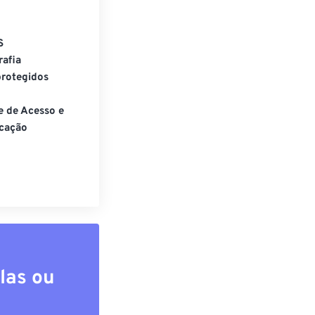
S
rafia
rotegidos
e de Acesso e
cação
las ou