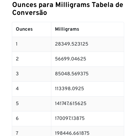
Ounces para Milligrams Tabela de
Conversão
Ounces
Milligrams
1
28349.523125
2
56699.04625
3
85048.569375
4
113398.0925
5
141747.615625
6
170097.13875
7
198446.661875