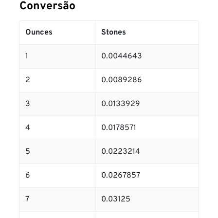
Conversão
Ounces
Stones
1
0.0044643
2
0.0089286
3
0.0133929
4
0.0178571
5
0.0223214
6
0.0267857
7
0.03125