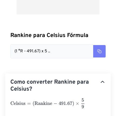
Rankine para Celsius Fórmula
(1 °R - 491.67) x 5 ..
Como converter Rankine para
Celsius?
Celsius
=
(
Rankine
-
491.67
)
×
5
9