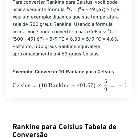
Para converter Rankine para Celsius, você pode 
usar a seguinte fórmula: °C = (°R - 491,67) × 5/9. 
Veja um exemplo: digamos que sua temperatura 
seja de 500 graus Rankine. Usando a fórmula 
acima, você pode convertê-la para Celsius: °C = 
(500 - 491,67) × 5/9 °C = 8,33 × 5/9 °C = 4,63. 
Portanto, 500 graus Rankine equivalem 
aproximadamente a 4,63 graus Celsius.
Exemplo: Converter 10 Rankine para Celsius
Celsius
=
(
10 Rankine
-
491.67
)
×
5
9
=
-
267.5944444
Celsius
Rankine para Celsius Tabela de
Conversão