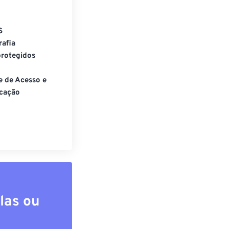
S
rafia
rotegidos
e de Acesso e
cação
las ou