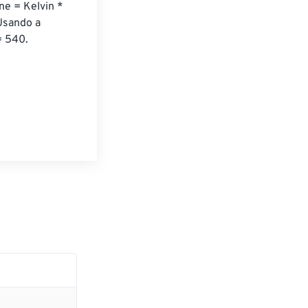
ne = Kelvin * 
Usando a 
= 540. 