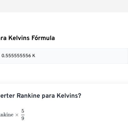
ra Kelvins Fórmula
 = 0.555555556 K
rter Rankine para Kelvins?
ne
×
5
9