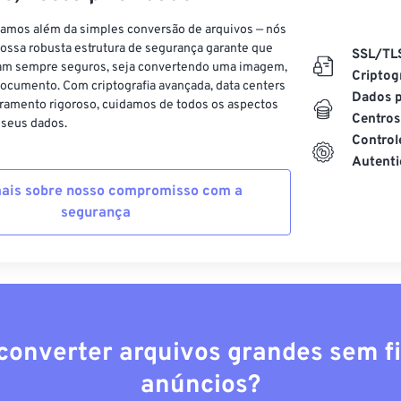
vamos além da simples conversão de arquivos — nós
ossa robusta estrutura de segurança garante que
SSL/TL
am sempre seguros, seja convertendo uma imagem,
Criptog
ocumento. Com criptografia avançada, data centers
Dados p
ramento rigoroso, cuidamos de todos os aspectos
Centros
 seus dados.
Control
Autenti
ais sobre nosso compromisso com a
segurança
converter arquivos grandes sem fi
anúncios?