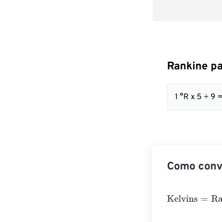
Rankine pa
1 °R x 5 ÷ 9
Como conve
Kelvins
=
Ranki