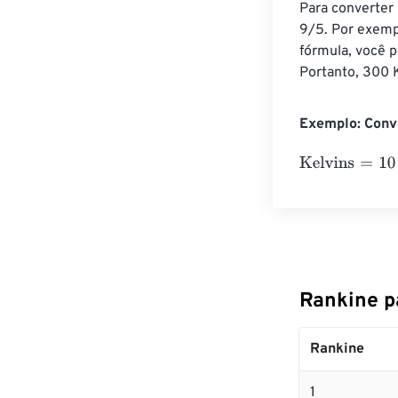
Para converter 
9/5. Por exemp
fórmula, você 
Portanto, 300 K
Exemplo: Conve
Kelvins
=
10 Ran
Rankine p
Rankine
1