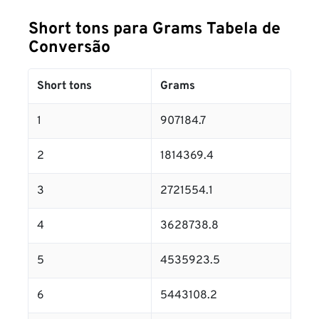
Short tons para Grams Tabela de
Conversão
Short tons
Grams
1
907184.7
2
1814369.4
3
2721554.1
4
3628738.8
5
4535923.5
6
5443108.2