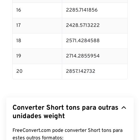
16
2285.7141856
17
2428.5713222
18
2571.4284588
19
2714.2855954
20
2857.142732
Converter Short tons para outras
unidades weight
FreeConvert.com pode converter Short tons para
estes outros formatos: