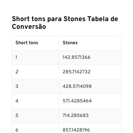
Short tons para Stones Tabela de
Conversão
Short tons
Stones
1
142.8571366
2
285.7142732
3
428.5714098
4
571.4285464
5
714.285683
6
857.1428196