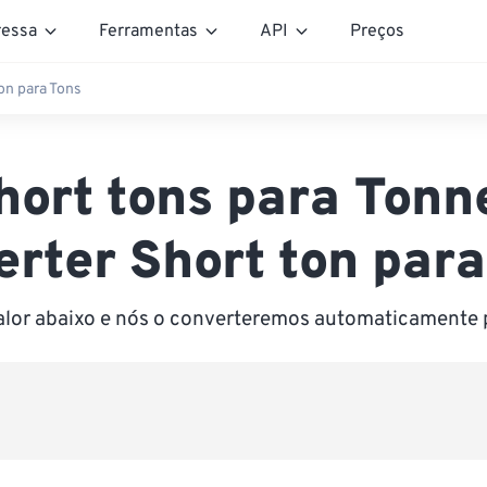
essa
Ferramentas
API
Preços
on para Tons
hort tons para Tonn
erter Short ton para
valor abaixo e nós o converteremos automaticamente 