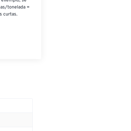
r exemplo, se 
tas/tonelada = 
s curtas.