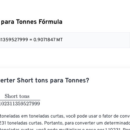
 para Tonnes Fórmula
2311359527999 = 0.9071847 MT
rter Short tons para Tonnes?
tons
1.102311359527999
toneladas em toneladas curtas, você pode usar o fator de conv
0231 toneladas curtas. Portanto, para converter um determinad