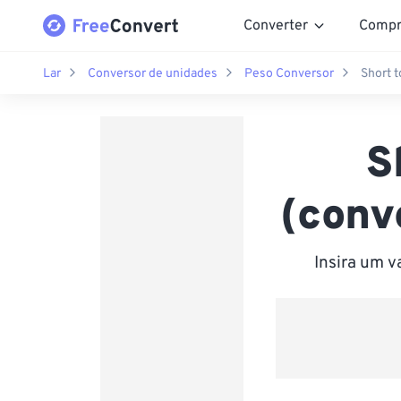
Converter
Compr
Lar
Conversor de unidades
Peso Conversor
Short t
S
(conv
Insira um 