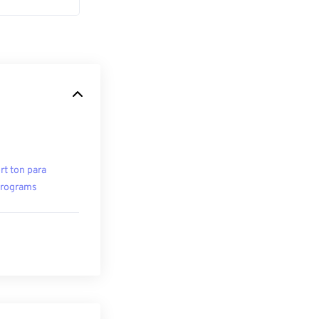
rt ton para
rograms