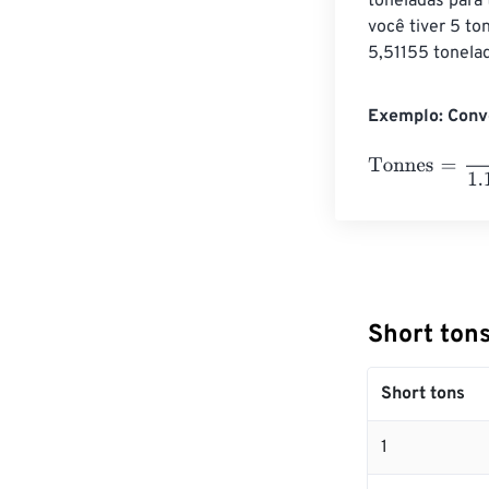
toneladas para 
você tiver 5 to
5,51155 tonelad
Exemplo: Conve
Tonnes
=
10 Sho
Short ton
Short tons
1