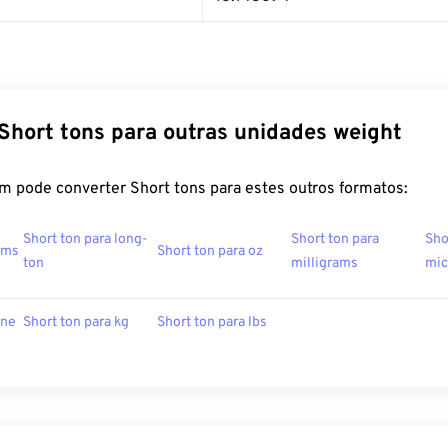
Short tons para outras unidades weight
m pode converter Short tons para estes outros formatos:
Short ton para long-
Short ton para
Sho
ams
Short ton para oz
ton
milligrams
mic
one
Short ton para kg
Short ton para lbs