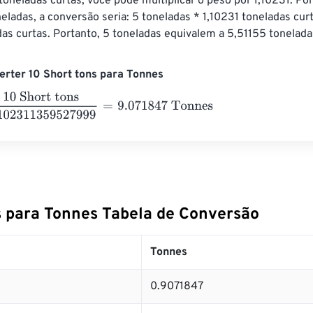
toneladas curtas, você pode multiplicar o peso por 1,10231. Po
neladas, a conversão seria: 5 toneladas * 1,10231 toneladas cur
as curtas. Portanto, 5 toneladas equivalem a 5,51155 tonelada
rter 10 Short tons para Tonnes
rt tons
1.102311359527999
=
9.071847
Tonnes
s para Tonnes Tabela de Conversão
Tonnes
0.9071847