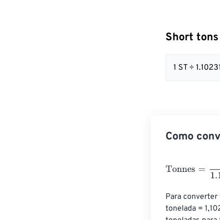
Short tons
1 ST ÷ 1.10
Como conve
Tonnes
=
Short 
Para converter 
tonelada = 1,1