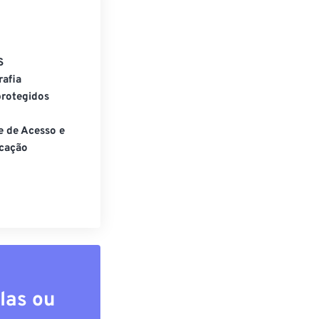
S
rafia
rotegidos
e de Acesso e
cação
las ou