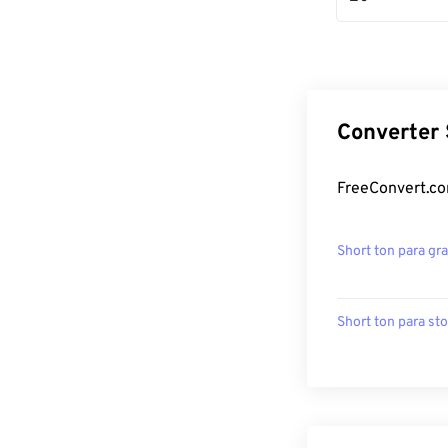
Converter 
FreeConvert.co
Short ton para gr
Short ton para st