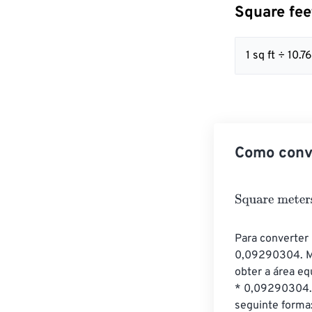
Square fee
1 sq ft ÷ 10
Como conve
Square meters
Para converter
0,09290304. Mu
obter a área e
* 0,09290304. 
seguinte forma