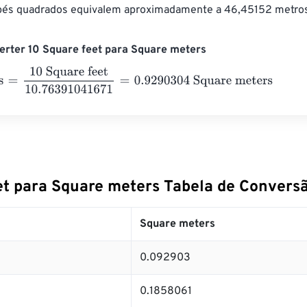
pés quadrados equivalem aproximadamente a 46,45152 metro
rter 10 Square feet para Square meters
=
10 Square feet
10.76391041671
=
0.9290304
Square meters
et para Square meters Tabela de Convers
Square meters
0.092903
0.1858061