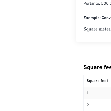
Portanto, 500 
Exemplo: Conve
Square meters
Square fe
Square feet
1
2