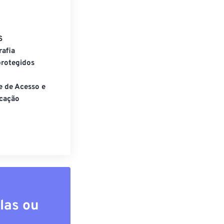
S
rafia
rotegidos
e de Acesso e
cação
las ou