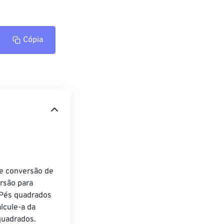
Cópia
e conversão de 
rsão para 
 Pés quadrados 
cule-a da 
uadrados. 