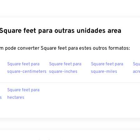
Square feet para outras unidades area
m pode converter Square feet para estes outros formatos:
Square feet para
Square feet para
Square feet para
Squ
square-centimeters
square-inches
square-miles
acr
Square feet para
s
hectares