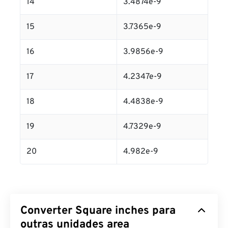
14
3.4874e-9
15
3.7365e-9
16
3.9856e-9
17
4.2347e-9
18
4.4838e-9
19
4.7329e-9
20
4.982e-9
Converter Square inches para
outras unidades area