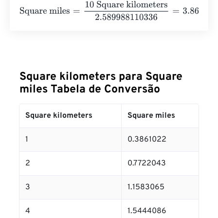
Square miles
=
10 Square kilometers
2.589988110336
=
3
Square kilometers para Square
miles Tabela de Conversão
Square kilometers
Square miles
1
0.3861022
2
0.7722043
3
1.1583065
4
1.5444086