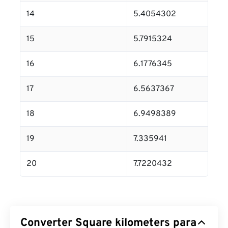
14
5.4054302
15
5.7915324
16
6.1776345
17
6.5637367
18
6.9498389
19
7.335941
20
7.7220432
Converter Square kilometers para