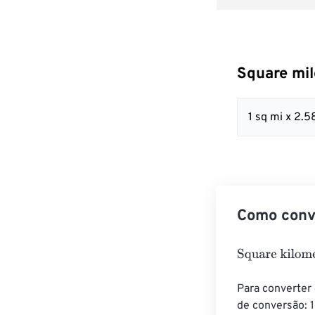
Square mil
1 sq mi x 2
Como conve
Square kilomet
Para converter
de conversão: 