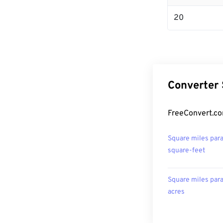
20
Converter 
FreeConvert.co
Square miles par
square-feet
Square miles par
acres