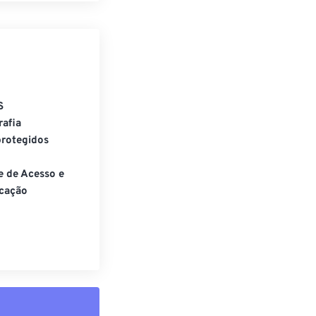
S
rafia
rotegidos
e de Acesso e
cação