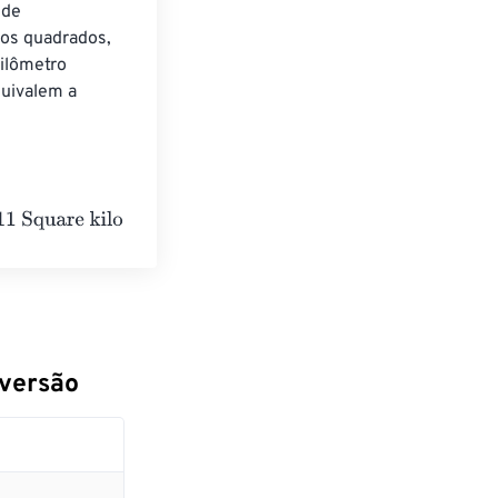
 de 
os quadrados, 
ilômetro 
uivalem a 
ilometers
nversão