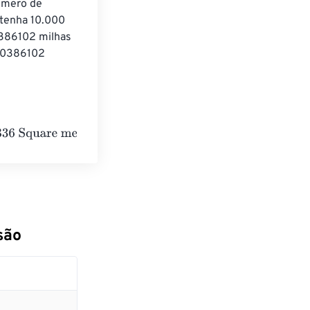
úmero de 
tenha 10.000 
386102 milhas 
00386102 
 meters
são