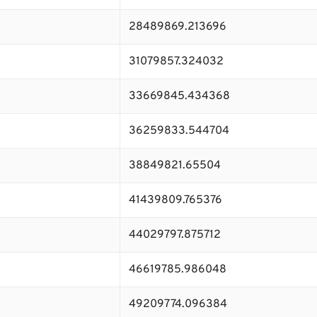
28489869.213696
31079857.324032
33669845.434368
36259833.544704
38849821.65504
41439809.765376
44029797.875712
46619785.986048
49209774.096384