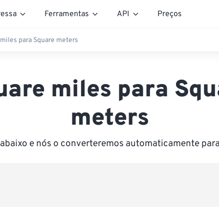
essa
Ferramentas
API
Preços
miles para Square meters
uare miles para Squ
meters
r abaixo e nós o converteremos automaticamente par