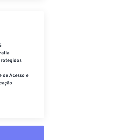
S
rafia
rotegidos
e de Acesso e
cação