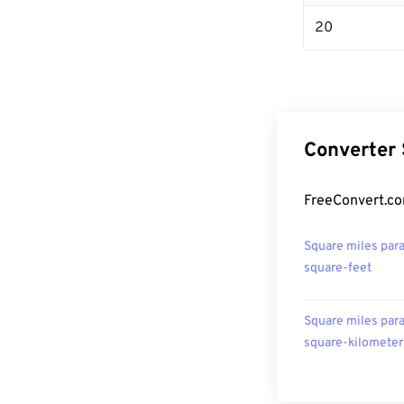
20
Converter 
FreeConvert.co
Square miles par
square-feet
Square miles par
square-kilometer