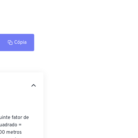
Cópia
inte fator de 
uadrado = 
00 metros 