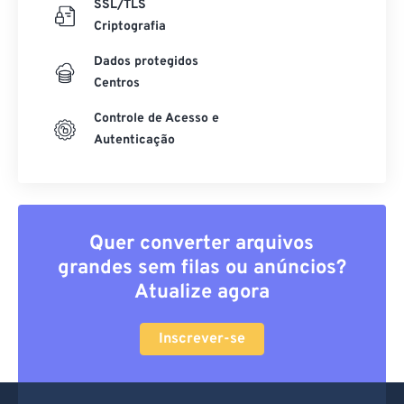
SSL/TLS
Criptografia
Dados protegidos
Centros
Controle de Acesso e
Autenticação
Quer converter arquivos
grandes sem filas ou anúncios?
Atualize agora
Inscrever-se