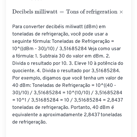
Decibels milliwatt
=
Tons of refrigeration
×
64.9052931
Para converter decibéis miliwatt (dBm) em 
toneladas de refrigeração, você pode usar a 
seguinte fórmula: Toneladas de Refrigeração = 
10^((dBm - 30)/10) / 3,51685284 Veja como usar 
a fórmula: 1. Subtraia 30 do valor em dBm. 2. 
Divida o resultado por 10. 3. Eleve 10 à potência do 
quociente. 4. Divida o resultado por 3,51685284. 
Por exemplo, digamos que você tenha um valor de 
40 dBm: Toneladas de Refrigeração = 10^((40 - 
30)/10) / 3,51685284 = 10^(10/10) / 3,51685284 
= 10^1 / 3,51685284 = 10 / 3,51685284 = 2,8437 
toneladas de refrigeração. Portanto, 40 dBm é 
equivalente a aproximadamente 2,8437 toneladas 
de refrigeração.