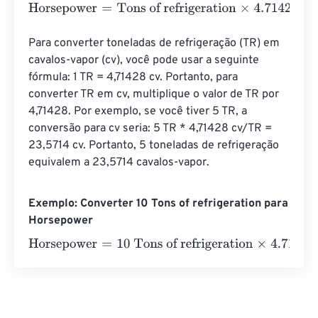
Horsepower
=
Tons of refrigeration
×
4.71428
Para converter toneladas de refrigeração (TR) em 
cavalos-vapor (cv), você pode usar a seguinte 
fórmula: 1 TR = 4,71428 cv. Portanto, para 
converter TR em cv, multiplique o valor de TR por 
4,71428. Por exemplo, se você tiver 5 TR, a 
conversão para cv seria: 5 TR * 4,71428 cv/TR = 
23,5714 cv. Portanto, 5 toneladas de refrigeração 
equivalem a 23,5714 cavalos-vapor.
Exemplo: Converter 10 Tons of refrigeration para
Horsepower
Horsepower
=
10 Tons of refrigeration
×
4.71428
=
47.1428
H