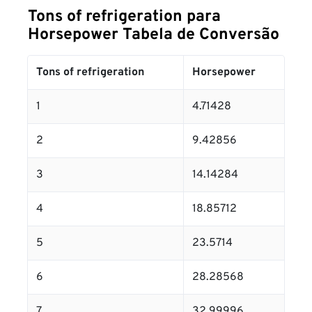
Tons of refrigeration para
Horsepower Tabela de Conversão
Tons of refrigeration
Horsepower
1
4.71428
2
9.42856
3
14.14284
4
18.85712
5
23.5714
6
28.28568
7
32.99996