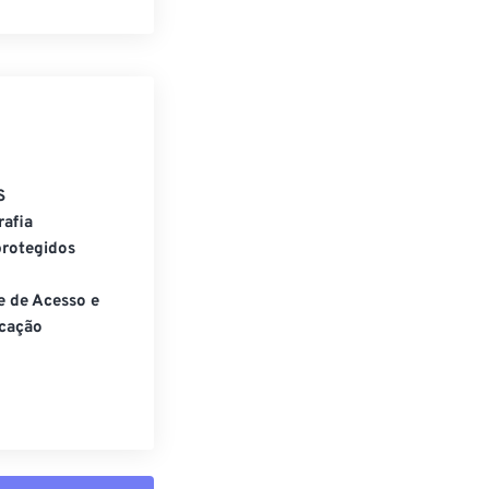
S
rafia
rotegidos
e de Acesso e
cação