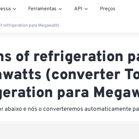
essa
Ferramentas
API
Preços
f refrigeration para Megawatts
ns of refrigeration p
watts (converter To
geration para Mega
lor abaixo e nós o converteremos automaticamente p