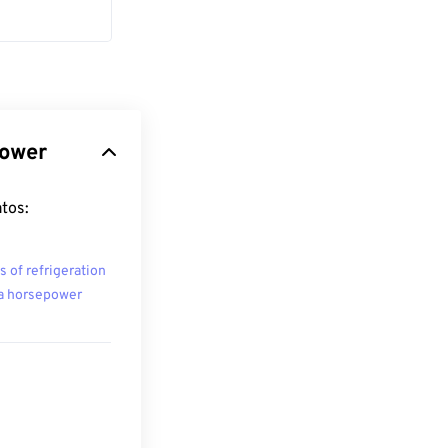
power
tos:
s of refrigeration
a horsepower