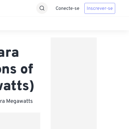
Conecte-se
Inscrever-se
ara
ns of
watts)
ara Megawatts