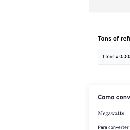
Tons of re
1 tons x 0.
Como conve
Megawatts
=
Ton
Para converter