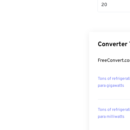
20
Converter 
FreeConvert.com
Tons of refrigerat
para gigawatts
Tons of refrigerat
para milliwatts