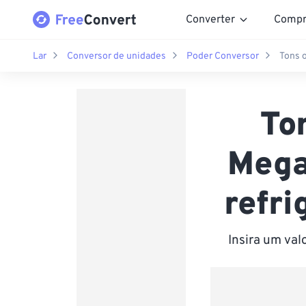
Converter
Compr
Lar
Conversor de unidades
Poder Conversor
Tons o
To
Mega
refri
Insira um va