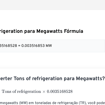
frigeration para Megawatts Fórmula
0035168528 = 0.003516853 MW
rter Tons of refrigeration para Megawatts?
s of refrigeration
×
0.0035168528
 megawatts (MW) em toneladas de refrigeração (TR), você pode 