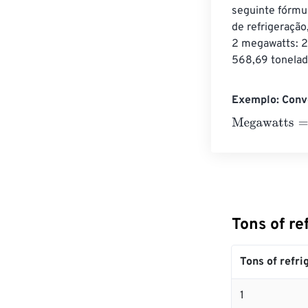
seguinte fórmu
de refrigeração
2 megawatts: 2
568,69 tonelada
Exemplo: Conve
Megawatts
=
10 
Tons of r
Tons of refri
1