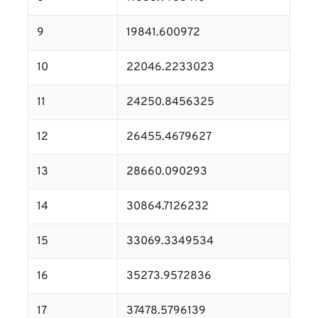
9
19841.600972
10
22046.2233023
11
24250.8456325
12
26455.4679627
13
28660.090293
14
30864.7126232
15
33069.3349534
16
35273.9572836
17
37478.5796139