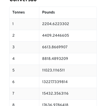
Tonnes
Pounds
1
2204.6223302
2
4409.2446605
3
6613.8669907
4
8818.4893209
5
11023.1116511
6
13227.7339814
7
15432.3563116
8
17636.9786418