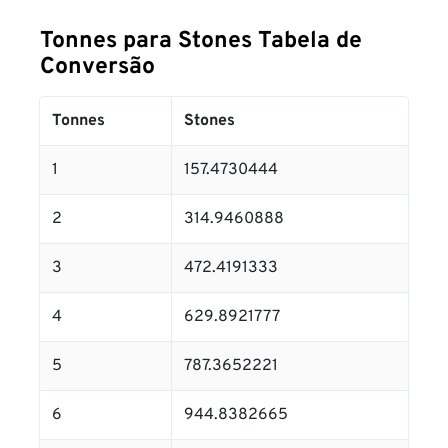
Tonnes para Stones Tabela de
Conversão
Tonnes
Stones
1
157.4730444
2
314.9460888
3
472.4191333
4
629.8921777
5
787.3652221
6
944.8382665