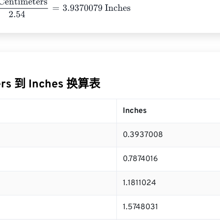
timeters
2.54
=
3.9370079
Inches
ers 到 Inches 换算表
Inches
0.3937008
0.7874016
1.1811024
1.5748031