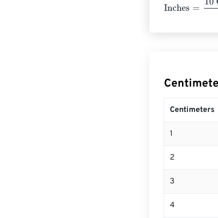
Inches
=
10 Cen
Centimet
Centimeters
1
2
3
4