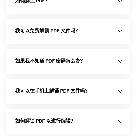
如何解锁 PDF？
裁剪 PDF
- 修剪 PDF 页面的边距。
调整 PDF 大小
- 调整 PDF 的页面大小和分辨
率。
我可以免费解锁 PDF 文件吗？
从 PDF 中提取页面
- 将选定的页面保存为新的
PDF。
密码保护 PDF
- 使用安全密码锁定您的 PDF。
扁平化 PDF
- 使 PDF 静态且不可编辑。
如果我不知道 PDF 密码怎么办？
从 PDF 中提取图像
- 从 PDF 文件中提取所有图
像。
PDF 转换器
- 将文件转换为 PDF 格式或从 PDF
我可以在手机上解锁 PDF 文件吗？
格式转换。
PDF 转 Word
- 将 PDF 转换为 Word 文档。
PDF 转 JPG
- 将页面提取为图像文件。
如何解锁 PDF 以进行编辑？
Word 转 PDF
- 将 Word 文件保存为 PDF。