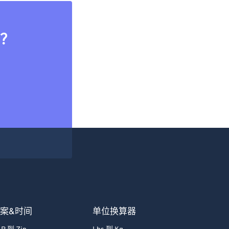
？
案&时间
单位换算器