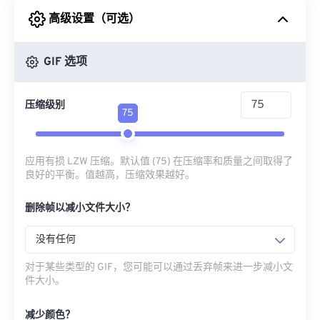
高级设置（可选）
来自 Google Drive
GIF 选项
从 OneDrive
压缩级别
75
来自网址
应用有损 LZW 压缩。默认值 (75) 在压缩率和质量之间取得了
良好的平衡。值越高，压缩效果越好。
删除帧以减小文件大小？
没有任何
对于某些类型的 GIF，您可能可以通过丢弃帧来进一步减小文
件大小。
减少颜色？