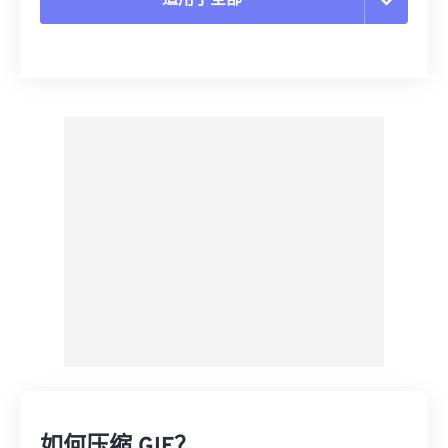
重置所有选项
从预设应用
另存为预设
如何压缩 GIF？