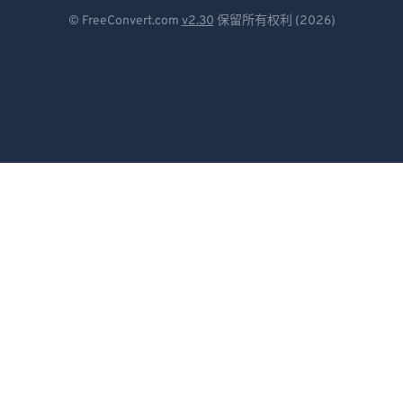
Deutsch
© FreeConvert.com
v2.30
保留所有权利 (2026)
Español
Français
Português
Italiano
Dutch
日本語
简体中文
繁體中文
한국어
Svenska