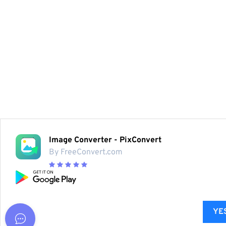
Image Converter - PixConvert
By FreeConvert.com
YES