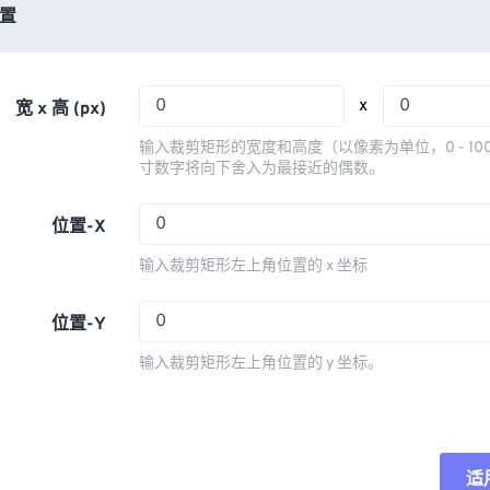
03
03
03
03
置
06
06
06
06
04
04
04
04
07
07
07
07
05
05
05
05
08
08
08
08
x
宽 x 高 (px)
06
06
06
06
09
09
09
09
输入裁剪矩形的宽度和高度（以像素为单位，0 - 10
07
07
07
07
寸数字将向下舍入为最接近的偶数。
10
10
10
10
08
08
08
08
11
11
11
11
位置-X
09
09
09
09
12
12
12
12
输入裁剪矩形左上角位置的 x 坐标
10
10
10
10
13
13
13
13
11
11
11
11
位置-Y
14
14
14
14
12
12
12
12
15
15
15
15
输入裁剪矩形左上角位置的 y 坐标。
13
13
13
13
16
16
16
16
14
14
14
14
17
17
17
17
15
15
15
15
18
18
18
18
适
重