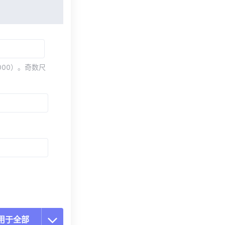
000）。奇数尺
用于全部
置所有选项