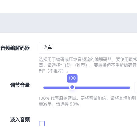
汽车
音频编解码器
选择用于编码或压缩音频流的编解码器。要使用最
器，请选择“自动”（推荐）。要转换但不重新编码音
制”（不推荐）。
100
调节音量
100% 代表原始音量。要将音量加倍，请将其增加到 
量减半，请选择 50%
淡入音频