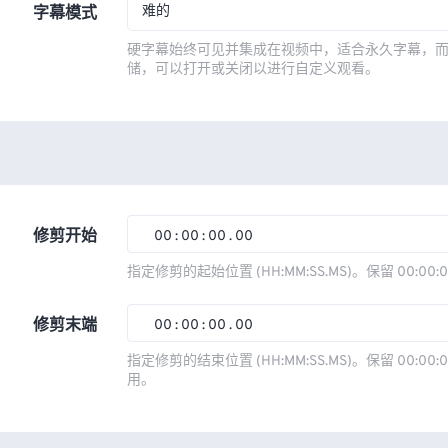
难的
字幕模式
硬字幕始终可见并集成在视频中，适合永久字幕，
储，可以打开或关闭以进行自定义观看。
修剪开始
00
:
00
:
00
.
00
00
00
00
00
指定修剪的起始位置 (HH:MM:SS.MS)。保留 00:00:
01
01
01
01
修剪末端
00
:
00
:
00
.
00
02
02
02
02
00
00
00
00
指定修剪的结束位置 (HH:MM:SS.MS)。保留 00:00:0
03
03
03
03
用。
01
01
01
01
04
04
04
04
02
02
02
02
05
05
05
05