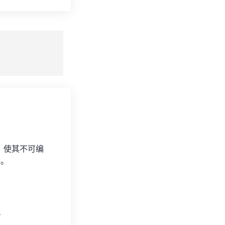
预设应用
存为预设
，使其不可编
要。
。