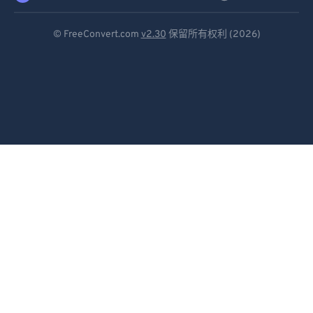
Deutsch
© FreeConvert.com
v2.30
保留所有权利 (2026)
Español
Français
Português
Italiano
Dutch
日本語
简体中文
繁體中文
한국어
Svenska