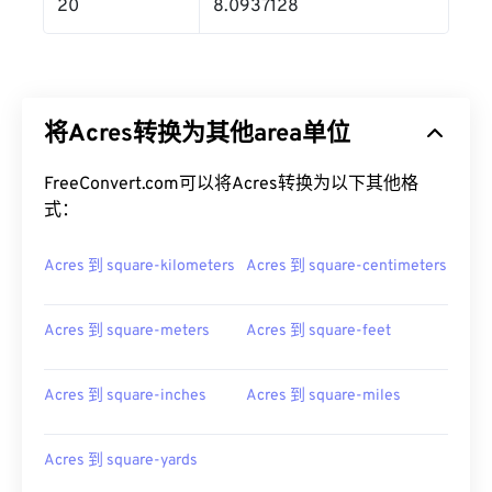
20
8.0937128
将Acres转换为其他area单位
FreeConvert.com可以将Acres转换为以下其他格
式：
Acres 到 square-kilometers
Acres 到 square-centimeters
Acres 到 square-meters
Acres 到 square-feet
Acres 到 square-inches
Acres 到 square-miles
Acres 到 square-yards