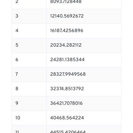
2
8093.7128448
3
12140.5692672
4
16187.4256896
5
20234.282112
6
24281.1385344
7
28327.9949568
8
32374.8513792
9
36421.7078016
10
40468.564224
11
44515.4206464