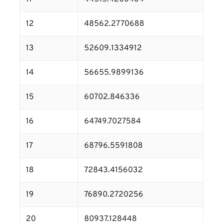
12
48562.2770688
13
52609.1334912
14
56655.9899136
15
60702.846336
16
64749.7027584
17
68796.5591808
18
72843.4156032
19
76890.2720256
20
80937.128448