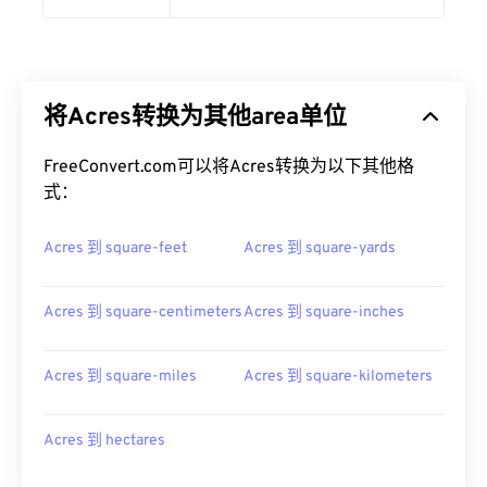
将Acres转换为其他area单位
FreeConvert.com可以将Acres转换为以下其他格
式：
Acres 到 square-feet
Acres 到 square-yards
Acres 到 square-centimeters
Acres 到 square-inches
Acres 到 square-miles
Acres 到 square-kilometers
Acres 到 hectares