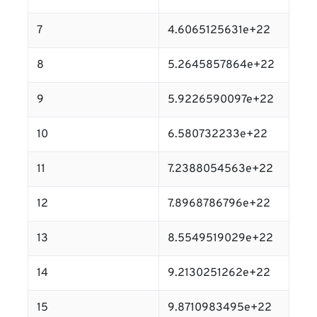
7
4.6065125631e+22
8
5.2645857864e+22
9
5.9226590097e+22
10
6.580732233e+22
11
7.2388054563e+22
12
7.8968786796e+22
13
8.5549519029e+22
14
9.2130251262e+22
15
9.8710983495e+22