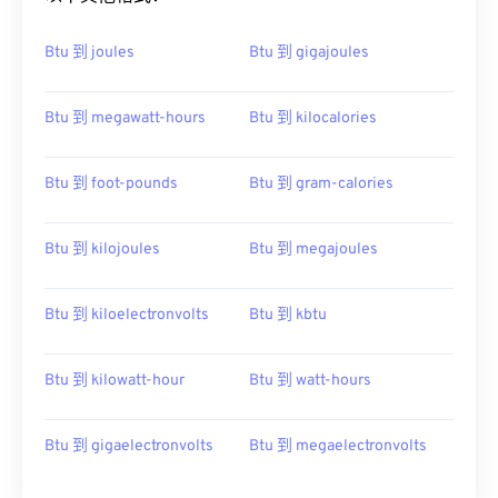
Btu 到 joules
Btu 到 gigajoules
Btu 到 megawatt-hours
Btu 到 kilocalories
Btu 到 foot-pounds
Btu 到 gram-calories
Btu 到 kilojoules
Btu 到 megajoules
Btu 到 kiloelectronvolts
Btu 到 kbtu
Btu 到 kilowatt-hour
Btu 到 watt-hours
Btu 到 gigaelectronvolts
Btu 到 megaelectronvolts