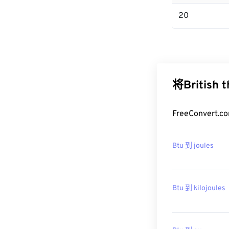
20
将British
FreeConvert
Btu 到 joules
Btu 到 kilojoules