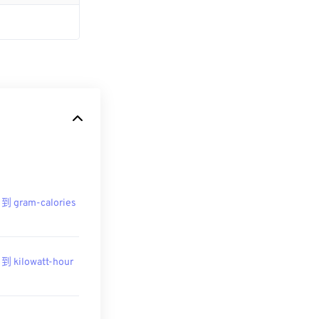
 到 gram-calories
 到 kilowatt-hour