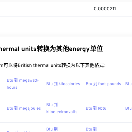
0.0000211
 thermal units转换为其他energy单位
.com可以将British thermal units转换为以下其他格式：
Btu 到 megawatt-
Btu 到 kilocalories
Btu 到 foot-pounds
Btu
hours
Btu 到
Btu 到 megajoules
Btu 到 kbtu
Btu
kiloelectronvolts
Btu 到
Btu 到