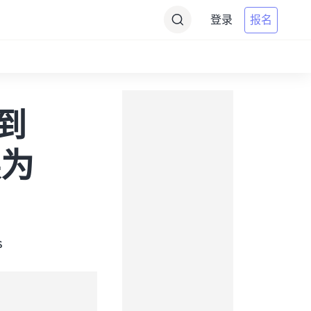
登录
报名
s到
换为
s