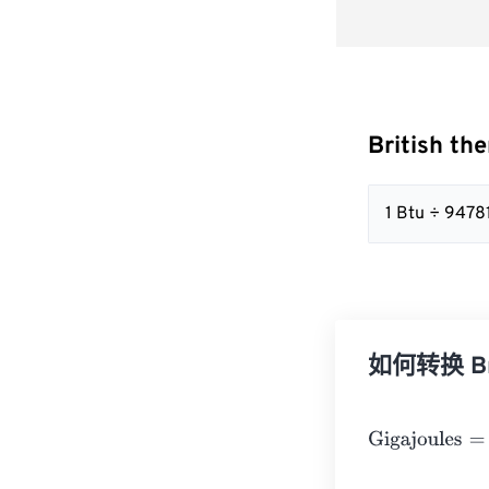
British th
1 Btu ÷ 9478
如何转换 Brit
Gigajoules
=
Bri