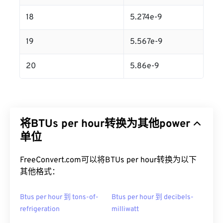
18
5.274e-9
19
5.567e-9
20
5.86e-9
将BTUs per hour转换为其他power
单位
FreeConvert.com可以将BTUs per hour转换为以下
其他格式：
Btus per hour 到 tons-of-
Btus per hour 到 decibels-
refrigeration
milliwatt