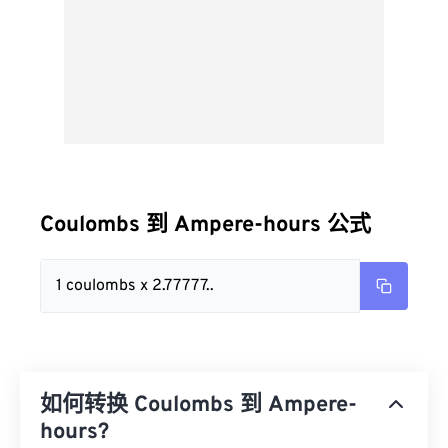
Coulombs 到 Ampere-hours 公式
1 coulombs x 2.77777..
如何转换 Coulombs 到 Ampere-
hours?