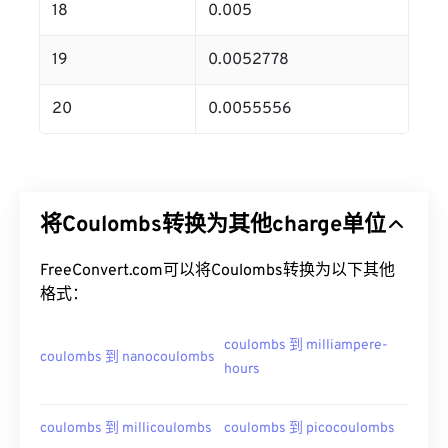
18
0.005
19
0.0052778
20
0.0055556
将Coulombs转换为其他charge单位
FreeConvert.com可以将Coulombs转换为以下其他
格式：
coulombs 到 milliampere-
coulombs 到 nanocoulombs
hours
coulombs 到 millicoulombs
coulombs 到 picocoulombs