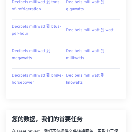
Decibels milliwatt 到 tons-
Decibels milliwatt 到
of-refrigeration
gigawatts
Decibels milliwatt 到 btus-
Decibels milliwatt 到 watt
per-hour
Decibels milliwatt 到
Decibels milliwatt 到
megawatts
milliwatts
Decibels milliwatt 到 brake-
Decibels milliwatt 到
horsepower
kilowatts
您的数据，我们的首要任务
在 FreeConvert，我们不仅提供文件转换服务，更致力于保