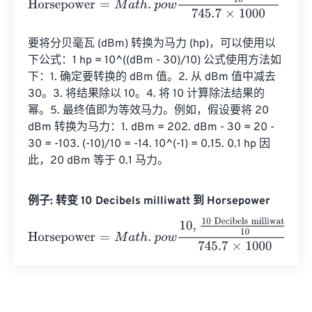
要将分贝毫瓦 (dBm) 转换为马力 (hp)，可以使用以
下公式：1 hp = 10^((dBm - 30)/10) 公式使用方法如
下：1. 确定要转换的 dBm 值。2. 从 dBm 值中减去 
30。3. 将结果除以 10。4. 将 10 计算除法结果的
幂。5. 最终值即为等效马力。例如，假设要将 20 
dBm 转换为马力：1. dBm = 202. dBm - 30 = 20 - 
30 = -103. (-10)/10 = -14. 10^(-1) = 0.15. 0.1 hp 因
此，20 dBm 等于 0.1 马力。
例子: 转变 10 Decibels milliwatt 到 Horsepower
Horsepower
=
M
a
t
h
.
p
o
w
10
,
10 Decibels milliwatt
10
745.7
×
1