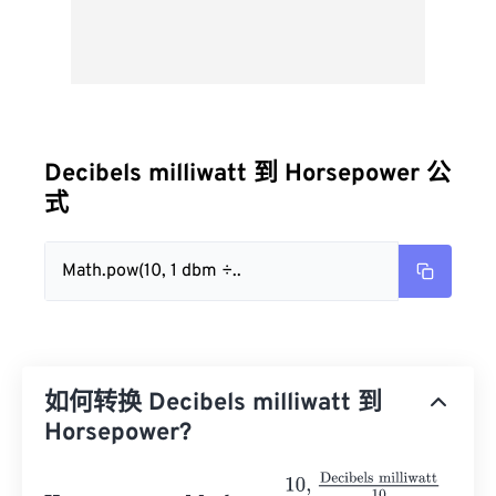
Decibels milliwatt 到 Horsepower 公
式
Math.pow(10, 1 dbm ÷..
如何转换 Decibels milliwatt 到
Horsepower?
Horsepower
=
M
a
t
h
.
p
o
w
10
,
Decibels milliwatt
10
745.7
×
100