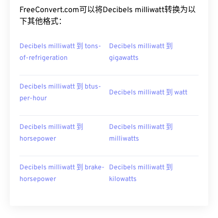
FreeConvert.com可以将Decibels milliwatt转换为以
下其他格式：
Decibels milliwatt 到 tons-
Decibels milliwatt 到
of-refrigeration
gigawatts
Decibels milliwatt 到 btus-
Decibels milliwatt 到 watt
per-hour
Decibels milliwatt 到
Decibels milliwatt 到
horsepower
milliwatts
Decibels milliwatt 到 brake-
Decibels milliwatt 到
horsepower
kilowatts