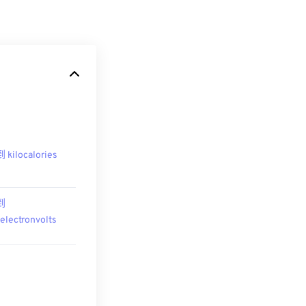
到 kilocalories
 到
oelectronvolts