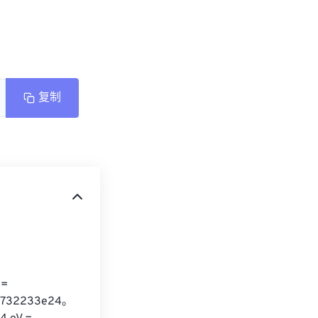
复制
= 
732233e24。