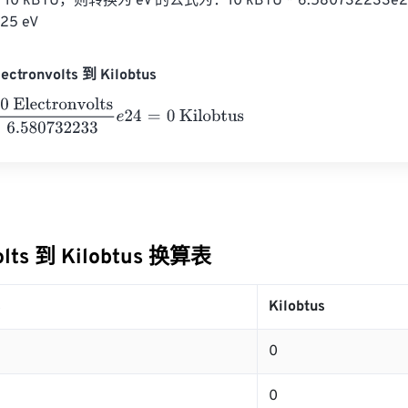
 kBTU，则转换为 eV 的公式为：10 kBTU * 6.580732233e24 
25 eV
ctronvolts 到 Kilobtus
ectronvolts
6.580732233
e
24
=
0
Kilobtus
olts 到 Kilobtus 换算表
s
Kilobtus
0
0