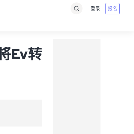
登录
报名
 (将Ev转