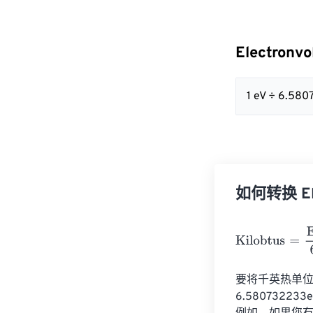
Electronv
1 eV ÷ 6.580
如何转换 Elec
Kilobtus
=
Elect
要将千英热单位 (
6.58073223