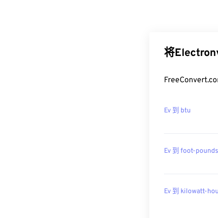
将Electr
FreeConver
Ev 到 btu
Ev 到 foot-pound
Ev 到 kilowatt-ho