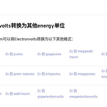
onvolts转换为其他energy单位
t.com可以将Electronvolts转换为以下其他格式：
Ev 到 megawatt-
Ev 到 joules
Ev 到 gigajoules
Ev 
hours
Ev
s
Ev 到 gram-calories
Ev 到 kilojoules
Ev 到 megajoules
kil
Ev 到
Ev 到
ur
Ev 到 watt-hours
gigaelectronvolts
megaelectronvolts