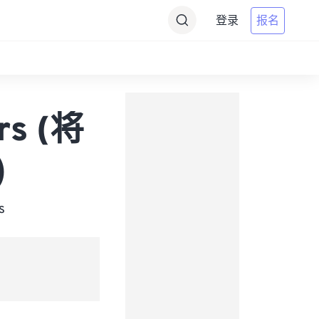
登录
报名
rs (将
)
s