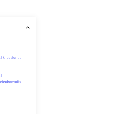
到 kilocalories
 到
oelectronvolts