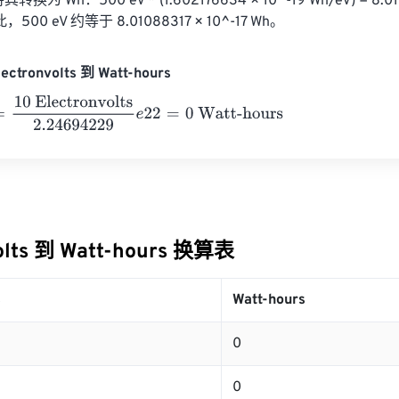
换为 Wh：500 eV * (1.602176634 × 10^-19 Wh/eV) = 8.010
，500 eV 约等于 8.01088317 × 10^-17 Wh。
ctronvolts 到 Watt-hours
Electronvolts
2.24694229
e
22
=
0
Watt-hours
volts 到 Watt-hours 换算表
s
Watt-hours
0
0