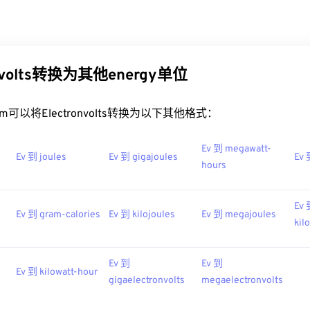
onvolts转换为其他energy单位
t.com可以将Electronvolts转换为以下其他格式：
Ev 到 megawatt-
Ev 到 joules
Ev 到 gigajoules
Ev 
hours
Ev
s
Ev 到 gram-calories
Ev 到 kilojoules
Ev 到 megajoules
kil
Ev 到
Ev 到
Ev 到 kilowatt-hour
gigaelectronvolts
megaelectronvolts