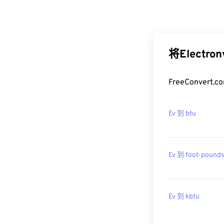
将Electr
FreeConver
Ev 到 btu
Ev 到 foot-pound
Ev 到 kbtu