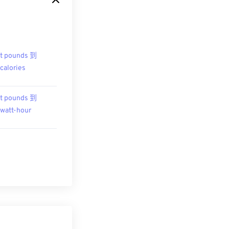
t pounds 到
ocalories
t pounds 到
owatt-hour