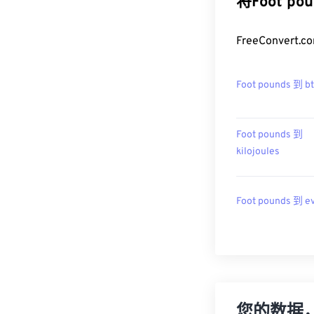
将Foot p
FreeConver
Foot pounds 到 b
Foot pounds 到
kilojoules
Foot pounds 到 e
您的数据