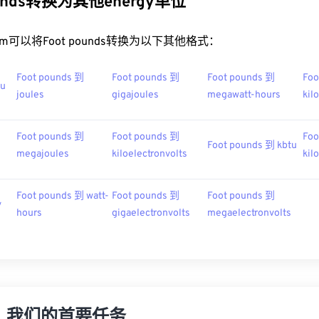
ounds转换为其他energy单位
t.com可以将Foot pounds转换为以下其他格式：
Foot pounds 到
Foot pounds 到
Foot pounds 到
Foo
tu
joules
gigajoules
megawatt-hours
kil
Foot pounds 到
Foot pounds 到
Foo
Foot pounds 到 kbtu
megajoules
kiloelectronvolts
kil
Foot pounds 到 watt-
Foot pounds 到
Foot pounds 到
v
hours
gigaelectronvolts
megaelectronvolts
，我们的首要任务