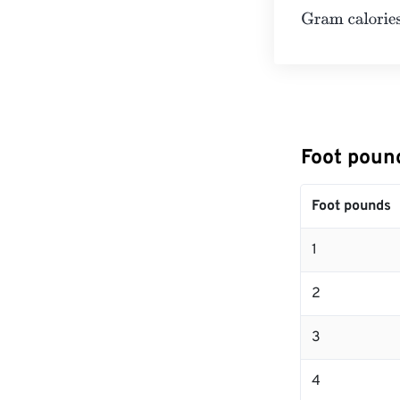
Gram calories
=
Foot pou
Foot pounds
1
2
3
4