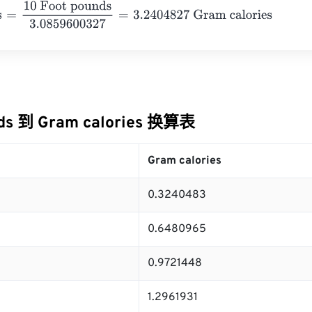
10 Foot pounds
3.0859600327
=
3.2404827
Gram calories
nds 到 Gram calories 换算表
Gram calories
0.3240483
0.6480965
0.9721448
1.2961931