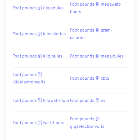
Foot pounds 到 megawatt-
Foot pounds 到 gigajoules
hours
Foot pounds 到 gram-
Foot pounds 到 kilocalories
calories
Foot pounds 到 kilojoules
Foot pounds 到 megajoules
Foot pounds 到
Foot pounds 到 kbtu
kiloelectronvolts
Foot pounds 到 kilowatt-hour
Foot pounds 到 ev
Foot pounds 到
Foot pounds 到 watt-hours
gigaelectronvolts