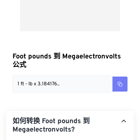
Foot pounds 到 Megaelectronvolts
公式
1 ft - lb x 3.184176..
如何转换 Foot pounds 到
Megaelectronvolts?